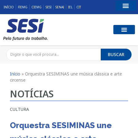
INÍCIO
FIEMG
CIEMG
SESI
SENAI
IEL
CIT
Fale Conosco
SST E QUALID
RESPONSABILID
BUSCAR
Início
»
Orquestra SESIMINAS une música clássica e arte
circense
NOTÍCIAS
CULTURA
Orquestra SESIMINAS une