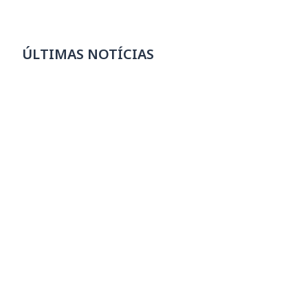
ÚLTIMAS NOTÍCIAS
Escolas SESI estão com mais de 7 mil
vagas abertas para 2027
07/08/2026