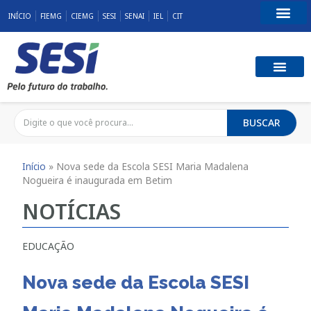
INÍCIO
FIEMG
CIEMG
SESI
SENAI
IEL
CIT
Fale Conosco
SST E QUALID
RESPONSABILID
BUSCAR
Início
»
Nova sede da Escola SESI Maria Madalena
Nogueira é inaugurada em Betim
NOTÍCIAS
EDUCAÇÃO
Nova sede da Escola SESI