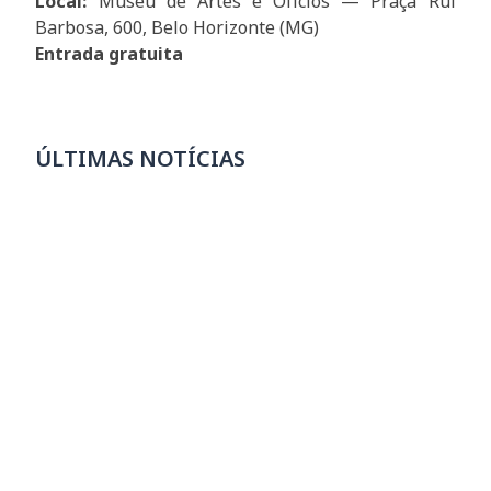
Local:
Museu de Artes e Ofícios — Praça Rui
Barbosa, 600, Belo Horizonte (MG)
Entrada gratuita
ÚLTIMAS NOTÍCIAS
Escolas SESI estão com mais de 7 mil