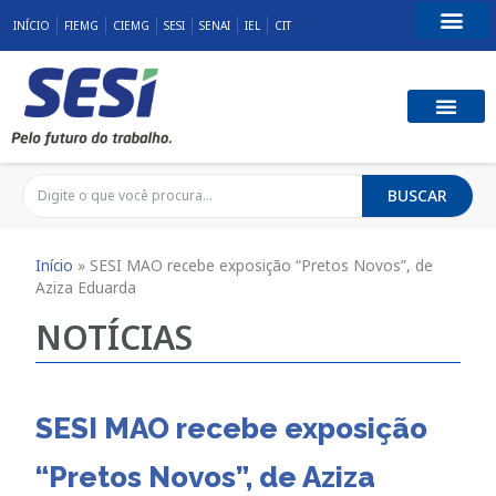
INÍCIO
FIEMG
CIEMG
SESI
SENAI
IEL
CIT
Fale Conosco
SST E QUALID
RESPONSABILID
BUSCAR
Início
»
SESI MAO recebe exposição “Pretos Novos”, de
Aziza Eduarda
NOTÍCIAS
SESI MAO recebe exposição
“Pretos Novos”, de Aziza