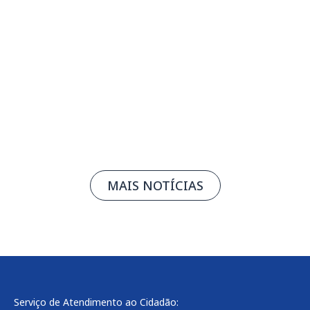
Rafa Castro apresenta novo álbum no
Teatro de Bolso SESIMINAS
05/08/2026
Leia mais
MAIS NOTÍCIAS
Serviço de Atendimento ao Cidadão: