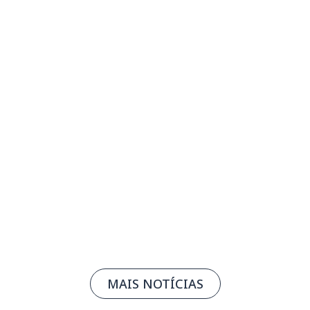
SESI Museu de Artes e Ofícios recebe
Vivência de Capoeira Ancestral
04/08/2026
Leia mais
MAIS NOTÍCIAS