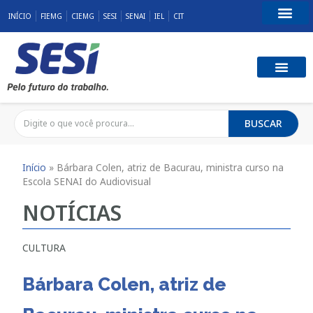
INÍCIO
FIEMG
CIEMG
SESI
SENAI
IEL
CIT
Fale Conosco
SST E QUALID
RESPONSABILID
BUSCAR
Início
»
Bárbara Colen, atriz de Bacurau, ministra curso na
Escola SENAI do Audiovisual
NOTÍCIAS
CULTURA
Bárbara Colen, atriz de