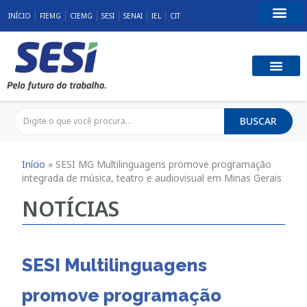
INÍCIO
FIEMG
CIEMG
SESI
SENAI
IEL
CIT
Fale Conosco
SST E QUALID
RESPONSABILID
BUSCAR
Início
»
SESI MG Multilinguagens promove programação
integrada de música, teatro e audiovisual em Minas Gerais
NOTÍCIAS
SESI Multilinguagens
promove programação