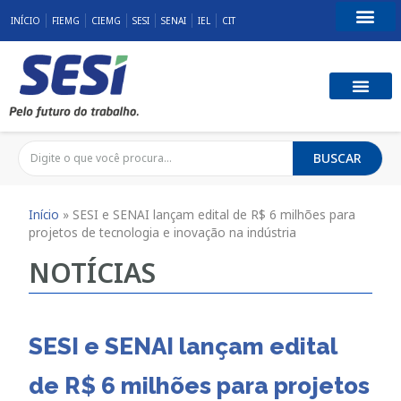
INÍCIO
FIEMG
CIEMG
SESI
SENAI
IEL
CIT
Fale Conosco
SST E QUALID
RESPONSABILID
BUSCAR
Início
»
SESI e SENAI lançam edital de R$ 6 milhões para
projetos de tecnologia e inovação na indústria
NOTÍCIAS
SESI e SENAI lançam edital
de R$ 6 milhões para projetos