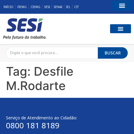
INÍCIO
FIEMG
CIEMG
SESI
SENAI
IEL
CIT
Fale Conosco
SST E QUALID
RESPONSABILID
BUSCAR
Tag:
Desfile
M.Rodarte
Serviço de Atendimento ao Cidadão:
0800 181 8189