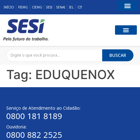
INÍCIO
FIEMG
CIEMG
SESI
SENAI
IEL
CIT
Fale Conosco
SST E QUALID
RESPONSABILID
BUSCAR
Tag:
EDUQUENOX
Serviço de Atendimento ao Cidadão:
0800 181 8189
Ouvidoria:
0800 882 2525