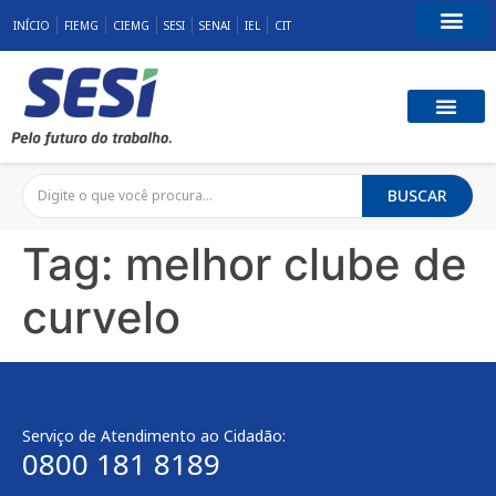
INÍCIO
FIEMG
CIEMG
SESI
SENAI
IEL
CIT
Fale Conosco
SST E QUALID
RESPONSABILID
BUSCAR
Tag:
melhor clube de
curvelo
Serviço de Atendimento ao Cidadão:
0800 181 8189