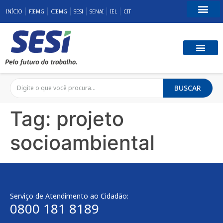
INÍCIO
FIEMG
CIEMG
SESI
SENAI
IEL
CIT
Fale Conosco
SST E QUALID
RESPONSABILID
BUSCAR
Tag:
projeto
socioambiental
Serviço de Atendimento ao Cidadão:
0800 181 8189