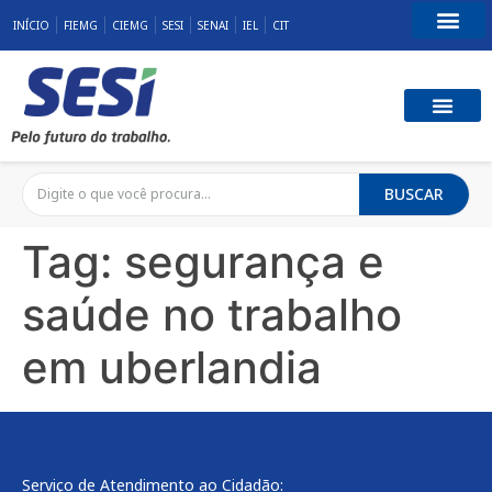
INÍCIO
FIEMG
CIEMG
SESI
SENAI
IEL
CIT
Fale Conosco
SST E QUALID
RESPONSABILID
BUSCAR
Tag:
segurança e
saúde no trabalho
em uberlandia
Serviço de Atendimento ao Cidadão: