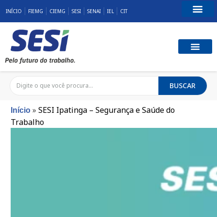
INÍCIO
FIEMG
CIEMG
SESI
SENAI
IEL
CIT
Fale Conosco
SST E QUALID
RESPONSABILID
BUSCAR
»
SESI Ipatinga – Segurança e Saúde do
Início
Trabalho