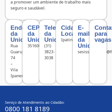
a promover um ambiente de trabalho mais
seguro e saudável.
Endereço
CEP
Telefone
Cidade
E-
Conta
da
da
da
Localizada
mail
para
Unidade
Unidade
Unidade
da
vagas
Ipatinga
Unidade
Rua
35160054
(31)
Guarujá,
3823-
sesisstipatinga@f
74
3038
–
Vila
Ipanema
Serviço de Atendimento ao Cidadão:
0800 181 8189