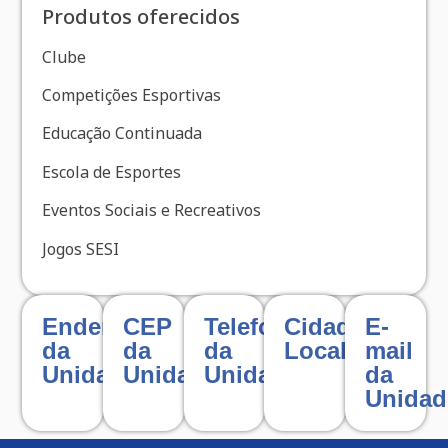
Produtos oferecidos
Clube
Competições Esportivas
Educação Continuada
Escola de Esportes
Eventos Sociais e Recreativos
Jogos SESI
Endereço
CEP
Telefone
Cidade
E-
da
da
da
Localizada
mail
Unidade
Unidade
Unidade
da
Unidad