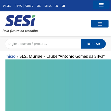
INÍCIO
FIEMG
CIEMG
SESI
SENAI
IEL
CIT
Fale Conosco
SST E QUALID
RESPONSABILID
BUSCAR
»
SESI Muriaé – Clube “Antônio Gomes da Silva”
Início