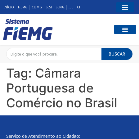
INÍCIO
FIEMG
CIEMG
SESI
SENAI
IEL
CIT
BUSCAR
Tag:
Câmara
Portuguesa de
Comércio no Brasil
Serviço de Atendimento ao Cidadão: