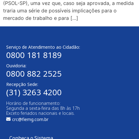
(PSOL-SP), uma vez que, caso seja aprovada, a medida
traria uma série de possíveis implicações para o
mercado de trabalho e para […]
Serviço de Atendimento ao Cidadão:
0800 181 8189
Ouvidoria:
0800 882 2525​
Recepção Sede:
(31) 3263 4200
Horário de funcionamento:
Segunda a sexta-feira das 8h às 17h
Exceto feriados nacionais e locais.
crc@fiemg.com.br
Conheça o Sistema