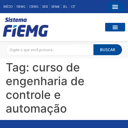
INÍCIO
FIEMG
CIEMG
SESI
SENAI
IEL
CIT
BUSCAR
Tag:
curso de
engenharia de
controle e
automação