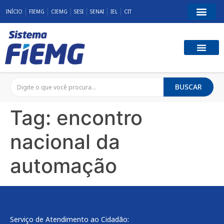
INÍCIO
FIEMG
CIEMG
SESI
SENAI
IEL
CIT
BUSCAR
Tag:
encontro
nacional da
automação
Serviço de Atendimento ao Cidadão: