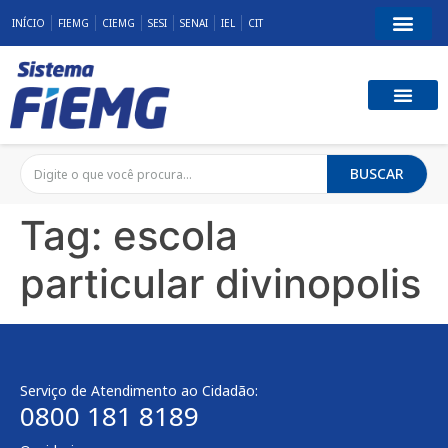
INÍCIO
FIEMG
CIEMG
SESI
SENAI
IEL
CIT
BUSCAR
Tag:
escola
particular divinopolis
Serviço de Atendimento ao Cidadão:
0800 181 8189