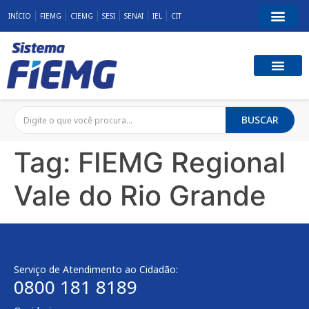
INÍCIO
FIEMG
CIEMG
SESI
SENAI
IEL
CIT
BUSCAR
Tag:
FIEMG Regional
Vale do Rio Grande
Serviço de Atendimento ao Cidadão:
0800 181 8189