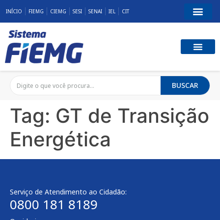
INÍCIO
FIEMG
CIEMG
SESI
SENAI
IEL
CIT
BUSCAR
Tag:
GT de Transição
Energética
Serviço de Atendimento ao Cidadão:
0800 181 8189