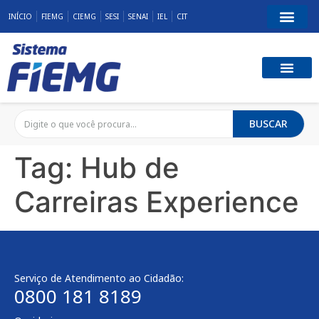
INÍCIO
FIEMG
CIEMG
SESI
SENAI
IEL
CIT
BUSCAR
Tag:
Hub de
Carreiras Experience
Serviço de Atendimento ao Cidadão:
0800 181 8189