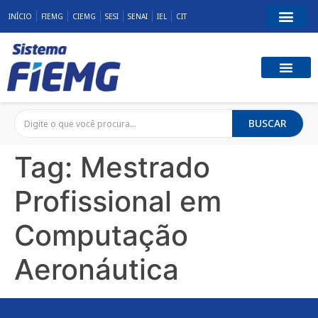
INÍCIO
FIEMG
CIEMG
SESI
SENAI
IEL
CIT
BUSCAR
Tag:
Mestrado
Profissional em
Computação
Aeronáutica