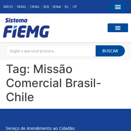
INÍCIO
FIEMG
CIEMG
SESI
SENAI
IEL
CIT
BUSCAR
Tag:
Missão
Comercial Brasil-
Chile
Serviço de Atendimento ao Cidadão: