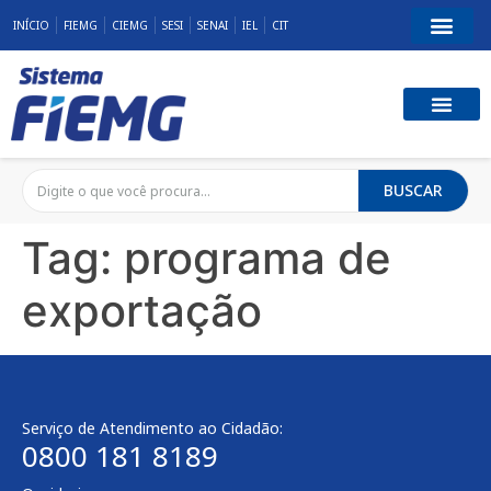
INÍCIO
FIEMG
CIEMG
SESI
SENAI
IEL
CIT
BUSCAR
Tag:
programa de
exportação
Serviço de Atendimento ao Cidadão:
0800 181 8189