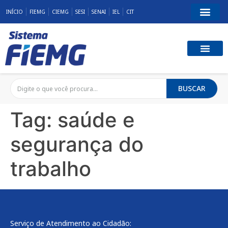
INÍCIO
FIEMG
CIEMG
SESI
SENAI
IEL
CIT
BUSCAR
Tag:
saúde e
segurança do
trabalho
Serviço de Atendimento ao Cidadão: