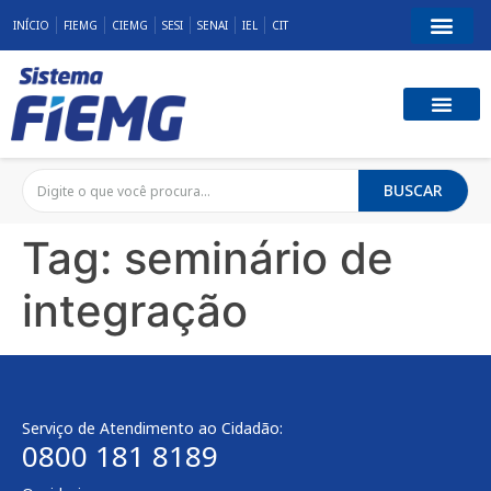
INÍCIO
FIEMG
CIEMG
SESI
SENAI
IEL
CIT
BUSCAR
Tag:
seminário de
integração
Serviço de Atendimento ao Cidadão:
0800 181 8189