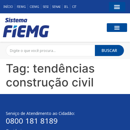
INÍCIO
FIEMG
CIEMG
SESI
SENAI
IEL
CIT
BUSCAR
Tag:
tendências
construção civil
Serviço de Atendimento ao Cidadão:
0800 181 8189