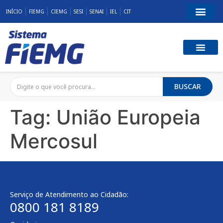
INÍCIO
FIEMG
CIEMG
SESI
SENAI
IEL
CIT
BUSCAR
Tag:
União Europeia
Mercosul
Serviço de Atendimento ao Cidadão:
0800 181 8189