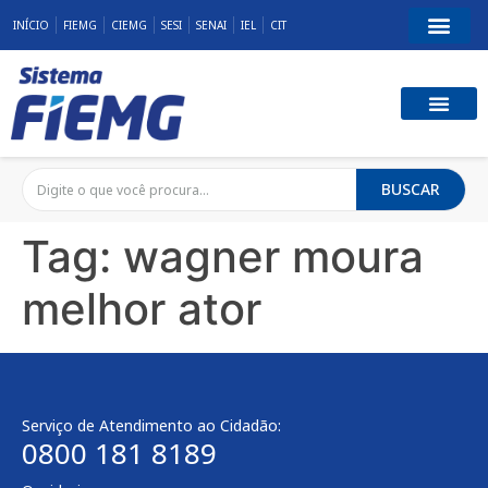
INÍCIO
FIEMG
CIEMG
SESI
SENAI
IEL
CIT
BUSCAR
Tag:
wagner moura
melhor ator
Serviço de Atendimento ao Cidadão:
0800 181 8189