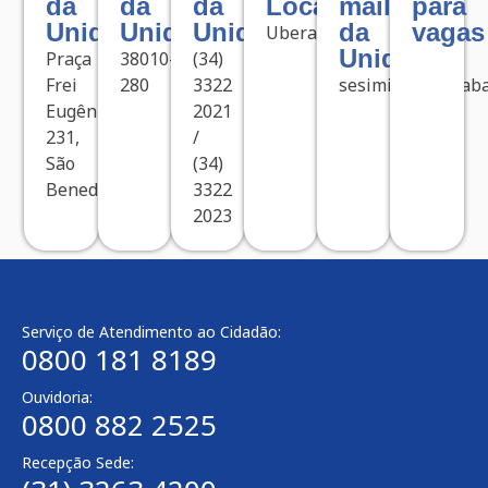
da
da
da
Localizada
mail
para
Unidade
Unidade
Unidade
da
vagas
Uberaba
Unidade
Praça
38010-
(34)
Frei
280
3322
sesiminasuberab
Eugênio,
2021
231,
/
São
(34)
Benedito
3322
2023
Serviço de Atendimento ao Cidadão:
0800 181 8189
Ouvidoria:
0800 882 2525​
Recepção Sede: