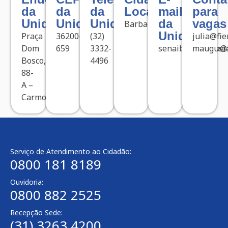
da
da
da
Localizada
mail
para
Unidade
Unidade
Unidade
da
vagas
Barbacena
Unidade
Praça
36200-
(32)
julia@fie
Dom
659
3332-
senaibarbacena@f
maugust
Bosco,
4496
88-
A –
Carmo
Serviço de Atendimento ao Cidadão:
0800 181 8189
Ouvidoria:
0800 882 2525​
Recepção Sede:
(31) 3263 4200