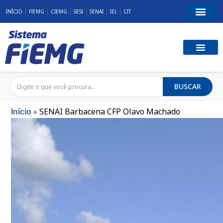
INÍCIO
FIEMG
CIEMG
SESI
SENAI
IEL
CIT
BUSCAR
»
SENAI Barbacena CFP Olavo Machado
Início