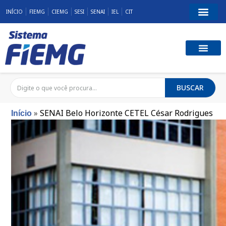
INÍCIO
FIEMG
CIEMG
SESI
SENAI
IEL
CIT
BUSCAR
»
SENAI Belo Horizonte CETEL César Rodrigues
Início