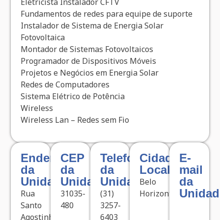
Eletricista Instalador CFTV
Fundamentos de redes para equipe de suporte
Instalador de Sistema de Energia Solar
Fotovoltaica
Montador de Sistemas Fotovoltaicos
Programador de Dispositivos Móveis
Projetos e Negócios em Energia Solar
Redes de Computadores
Sistema Elétrico de Potência
Wireless
Wireless Lan – Redes sem Fio
Endereço
CEP
Telefone
Cidade
E-
da
da
da
Localizada
mail
Unidade
Unidade
Unidade
da
Belo
Unidad
Rua
31035-
(31)
Horizonte
Santo
480
3257-
Agostinho,
6403