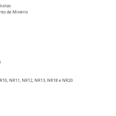
ícolas
to de Minério
s
10, NR11, NR12, NR13, NR18 e NR20