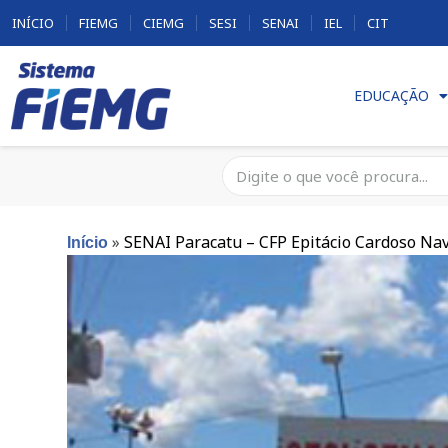
INÍCIO
FIEMG
CIEMG
SESI
SENAI
IEL
CIT
EDUCAÇÃO
»
SENAI Paracatu – CFP Epitácio Cardoso Na
Início