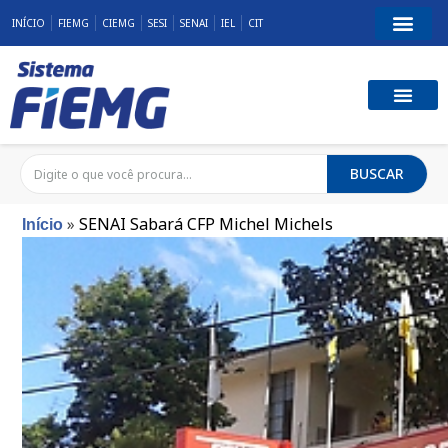
INÍCIO
FIEMG
CIEMG
SESI
SENAI
IEL
CIT
BUSCAR
»
SENAI Sabará CFP Michel Michels
Início