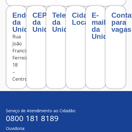
Endereço
CEP
Telefone
Cidade
E-
Conta
da
da
da
Localizada
mail
para
Unidade
Unidade
Unidade
da
vagas
Unidade
Rua
João
Francisco
Ferreira,
18
–
Centro
Serviço de Atendimento ao Cidadão:
0800 181 8189
Ouvidoria: