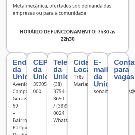
Metalmecânica, ofertados sob demanda das
empresas ou para a comunidade
HORÁRIO DE FUNCIONAMENTO: 7h30 às
22h30
Endereço
CEP
Telefone
Cidade
E-
Conta
da
da
da
Localizada
mail
para
Unidade
Unidade
Unidade
da
vagas
Três
Unidade
Avenida
39205-
(38)
Marias
Campos
000
3754-
senaitresmarias@
Gerais,
8650
69
/ (38)99150-
–
0024
Bairro
WhatsApp
Parque
Diadorim