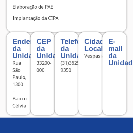
Elaboração de PAE
Implantação da CIPA
Endereço
CEP
Telefone
Cidade
E-
da
da
da
Localizada
mail
Unidade
Unidade
Unidade
da
Vespasiano
Unidad
Rua
33200-
(31)3629-
São
000
9350
Paulo,
1300
–
Bairro
Célvia