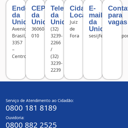
Endereço
CEP
Telefone
Cidade
E-
Conta
da
da
da
Localizada
mail
para
Unidade
Unidade
Unidade
da
vagas
Juiz
Unidade
Avenida
36060-
(32)
de
Brasil,
010
3239-
Fora
sesijfescoladespo
3357
2266
–
/
Centro
(32)
3239-
2239
Serviço de Atendimento ao Cidadão:
0800 181 8189
Ouvidoria:
0800 882 2525​