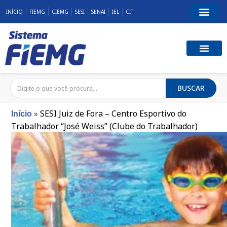
INÍCIO
FIEMG
CIEMG
SESI
SENAI
IEL
CIT
BUSCAR
»
SESI Juiz de Fora – Centro Esportivo do
Início
Trabalhador “José Weiss” (Clube do Trabalhador)