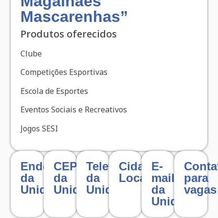
Magalhães
Mascarenhas”
Produtos oferecidos
Clube
Competições Esportivas
Escola de Esportes
Eventos Sociais e Recreativos
Jogos SESI
Endereço
CEP
Telefone
Cidade
E-
Conta
da
da
da
Localizada
mail
para
Unidade
Unidade
Unidade
da
vagas
Unidade