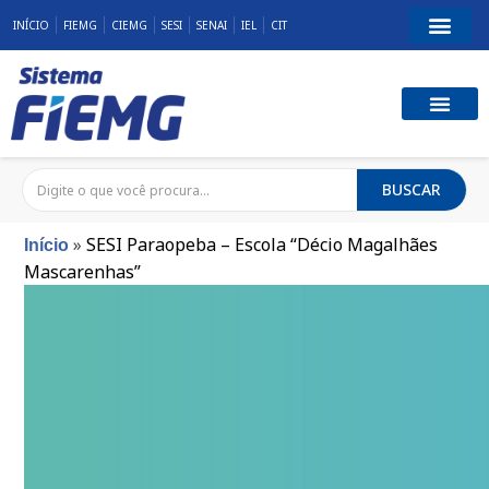
INÍCIO
FIEMG
CIEMG
SESI
SENAI
IEL
CIT
BUSCAR
»
SESI Paraopeba – Escola “Décio Magalhães
Início
Mascarenhas”