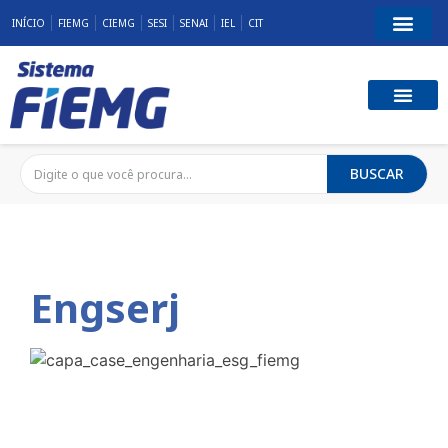
INÍCIO
FIEMG
CIEMG
SESI
SENAI
IEL
CIT
BUSCAR
Engserj