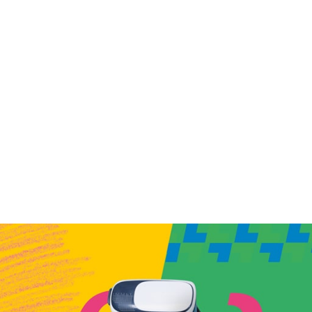
transformam o
presente e o
futuro da
indústria.
Aliamos tecnologia e inovação
para criar as
melhores
metodologias e oportunidades
de ensino
. Acreditamos que a
educação é a melhor forma de
impactar positivamente a
realidade e realizar os sonhos de
milhares de pessoas.
Por isso, formamos protagonistas
inovadores, estratégicos e
preparados para conquistar os
desafios do mercado e da vida.