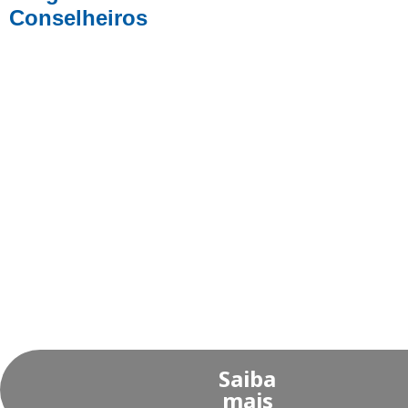
Conselheiros
Atualização de conhecimentos, networking e
fortalecimento da classe.
Saiba
mais