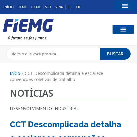
INÍCIO
FIEMG
CIEMG
SESI
SENAI
IEL
CIT
Fale Conosco
BUSCAR
Início
»
CCT Descomplicada detalha e esclarece
convenções coletivas de trabalho
NOTÍCIAS
DESENVOLVIMENTO INDUSTRIAL
CCT Descomplicada detalha