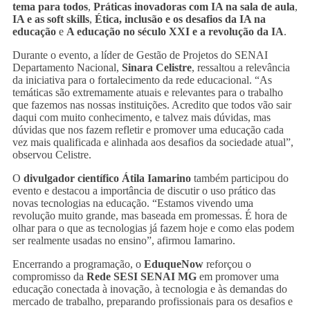
tema para todos
,
Práticas inovadoras com IA na sala de aula
,
IA e as soft skills
,
Ética, inclusão e os desafios da IA na
educação
e
A educação no século XXI e a revolução da IA
.
Durante o evento, a líder de Gestão de Projetos do SENAI
Departamento Nacional,
Sinara Celistre
, ressaltou a relevância
da iniciativa para o fortalecimento da rede educacional. “As
temáticas são extremamente atuais e relevantes para o trabalho
que fazemos nas nossas instituições. Acredito que todos vão sair
daqui com muito conhecimento, e talvez mais dúvidas, mas
dúvidas que nos fazem refletir e promover uma educação cada
vez mais qualificada e alinhada aos desafios da sociedade atual”,
observou Celistre.
O
divulgador científico Átila Iamarino
também participou do
evento e destacou a importância de discutir o uso prático das
novas tecnologias na educação. “Estamos vivendo uma
revolução muito grande, mas baseada em promessas. É hora de
olhar para o que as tecnologias já fazem hoje e como elas podem
ser realmente usadas no ensino”, afirmou Iamarino.
Encerrando a programação, o
EduqueNow
reforçou o
compromisso da
Rede SESI SENAI MG
em promover uma
educação conectada à inovação, à tecnologia e às demandas do
mercado de trabalho, preparando profissionais para os desafios e