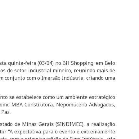
sta quinta-feira (03/04) no BH Shopping, em Belo
os do setor industrial mineiro, reunindo mais de
 em conjunto com o Imersão Indústria, criando uma
ento se estabelece como um ambiente estratégico
ue como MBA Construtora, Nepomuceno Advogados,
 Paz.
Estado de Minas Gerais (SINDIMEC), a realização
tor. “A expectativa para o evento é extremamente
ais, com a primeira edição da Expo Indústria, cria