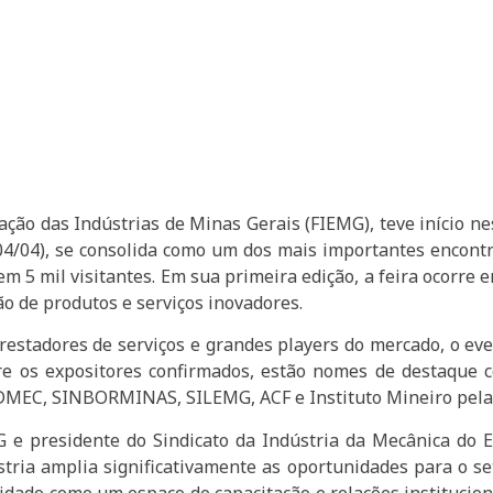
ção das Indústrias de Minas Gerais (FIEMG), teve início ne
(04/04), se consolida como um dos mais importantes encontr
m 5 mil visitantes. Em sua primeira edição, a feira ocorre
ão de produtos e serviços inovadores.
restadores de serviços e grandes players do mercado, o ev
ntre os expositores confirmados, estão nomes de destaq
DMEC, SINBORMINAS, SILEMG, ACF e Instituto Mineiro pela
G e presidente do Sindicato da Indústria da Mecânica do 
tria amplia significativamente as oportunidades para o se
lidado como um espaço de capacitação e relações institucion