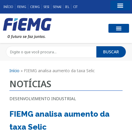
INÍCIO
FIEMG
CIEMG
SESI
SENAI
IEL
CIT
Fale Conosco
BUSCAR
Início
»
FIEMG analisa aumento da taxa Selic
NOTÍCIAS
DESENVOLVIMENTO INDUSTRIAL
FIEMG analisa aumento da
taxa Selic