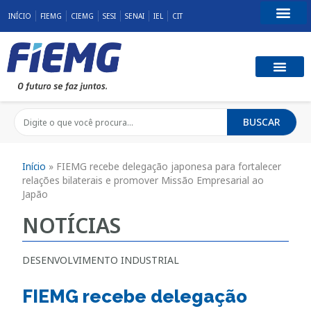
INÍCIO
FIEMG
CIEMG
SESI
SENAI
IEL
CIT
Fale Conosco
BUSCAR
Início
»
FIEMG recebe delegação japonesa para fortalecer
relações bilaterais e promover Missão Empresarial ao
Japão
NOTÍCIAS
DESENVOLVIMENTO INDUSTRIAL
FIEMG recebe delegação