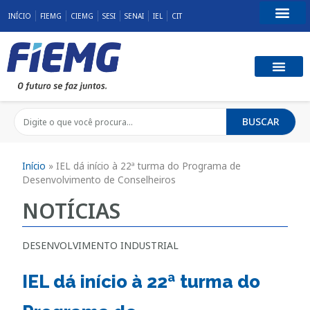
INÍCIO
FIEMG
CIEMG
SESI
SENAI
IEL
CIT
Fale Conosco
BUSCAR
Início
»
IEL dá início à 22ª turma do Programa de
Desenvolvimento de Conselheiros
NOTÍCIAS
DESENVOLVIMENTO INDUSTRIAL
IEL dá início à 22ª turma do