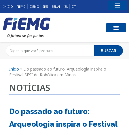
INÍCIO
FIEMG
CIEMG
SESI
SENAI
IEL
CIT
Fale Conosco
BUSCAR
Início
»
Do passado ao futuro: Arqueologia inspira o
Festival SESI de Robótica em Minas
NOTÍCIAS
Do passado ao futuro:
Arqueologia inspira o Festival