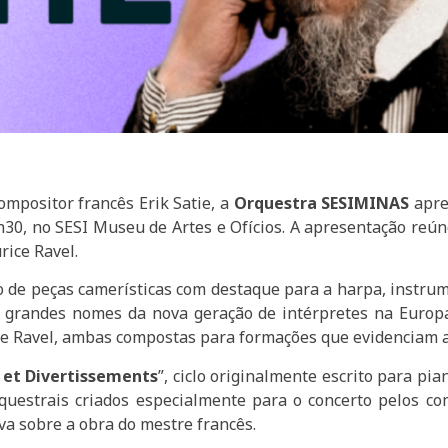
ompositor francês Erik Satie, a
Orquestra SESIMINAS
apre
9h30, no SESI Museu de Artes e Ofícios. A apresentação re
ice Ravel.
de peças camerísticas com destaque para a harpa, instrume
 grandes nomes da nova geração de intérpretes na Europa
 de Ravel, ambas compostas para formações que evidenciam a
 et Divertissements
”, ciclo originalmente escrito para pia
uestrais criados especialmente para o concerto pelos co
va sobre a obra do mestre francês.