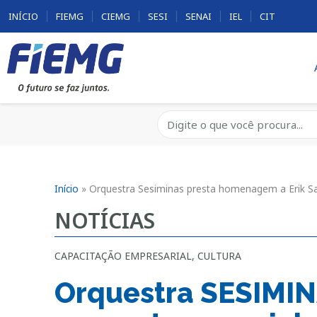
INÍCIO
FIEMG
CIEMG
SESI
SENAI
IEL
CIT
Início
»
Orquestra Sesiminas presta homenagem a Erik Sa
NOTÍCIAS
CAPACITAÇÃO EMPRESARIAL
,
CULTURA
Orquestra SESIMIN