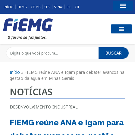
INÍCIO
FIEMG
CIEMG
SESI
SENAI
IEL
CIT
Fale Conosco
BUSCAR
Início
»
FIEMG reúne ANA e Igam para debater avanços na
gestão da água em Minas Gerais
NOTÍCIAS
DESENVOLVIMENTO INDUSTRIAL
FIEMG reúne ANA e Igam para