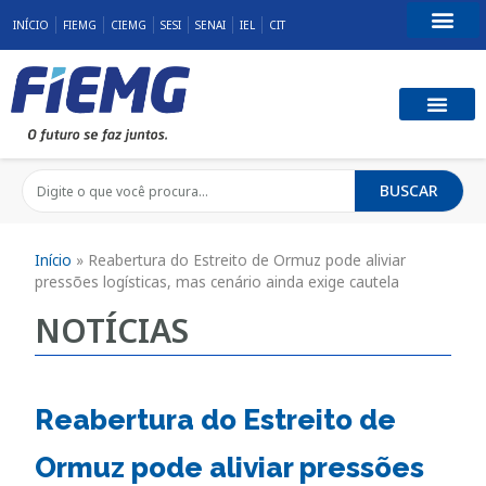
INÍCIO
FIEMG
CIEMG
SESI
SENAI
IEL
CIT
Fale Conosco
BUSCAR
Início
»
Reabertura do Estreito de Ormuz pode aliviar
pressões logísticas, mas cenário ainda exige cautela
NOTÍCIAS
Reabertura do Estreito de
Ormuz pode aliviar pressões